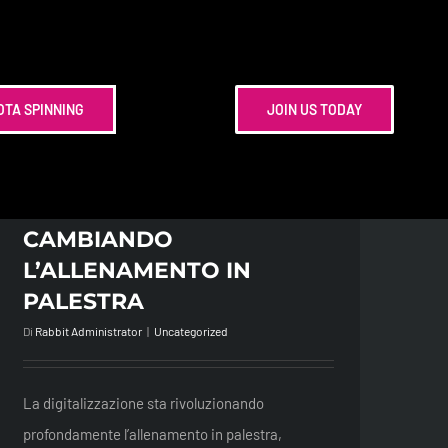
OTA SPINNING
JOIN US TODAY
NUOVE TECNOLOGIE NEL
FITNESS: COME LA
DIGITALIZZAZIONE STA
CAMBIANDO
L’ALLENAMENTO IN
PALESTRA
Di
Rabbit Administrator
|
Uncategorized
La digitalizzazione sta rivoluzionando
profondamente l’allenamento in palestra,