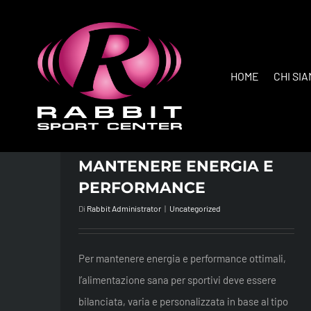
Salta
al
contenuto
HOME
CHI SI
ALIMENTAZIONE SANA
PER SPORTIVI: IDEE E
CONSIGLI PER
MANTENERE ENERGIA E
PERFORMANCE
Di
Rabbit Administrator
|
Uncategorized
Per mantenere energia e performance ottimali,
l’alimentazione sana per sportivi deve essere
bilanciata, varia e personalizzata in base al tipo