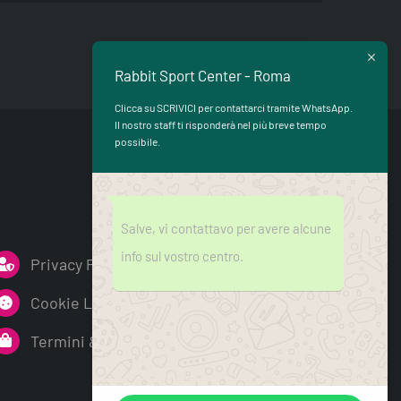
Rabbit Sport Center - Roma
Clicca su SCRIVICI per contattarci tramite WhatsApp.
Il nostro staff ti risponderà nel più breve tempo
possibile.
Salve, vi contattavo per avere alcune
info sul vostro centro.
Privacy Policy
Cookie Low
Termini & Condizioni